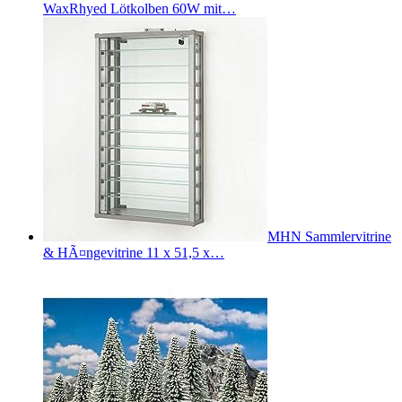
WaxRhyed Lötkolben 60W mit…
MHN Sammlervitrine
& HÃ¤ngevitrine 11 x 51,5 x…