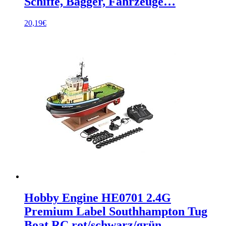
Schiffe, Bagger, Fahrzeuge…
20,19
€
Hobby Engine HE0701 2.4G
Premium Label Southhampton Tug
Boat RC rot/schwarz/grün