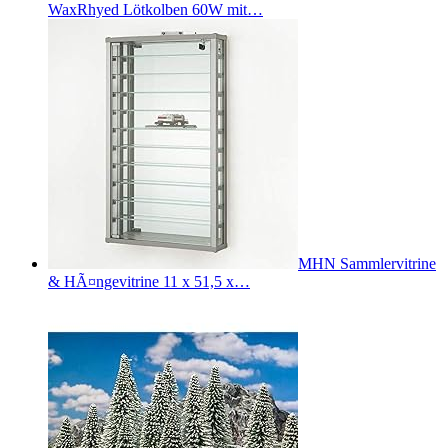
WaxRhyed Lötkolben 60W mit…
MHN Sammlervitrine
& HÃ¤ngevitrine 11 x 51,5 x…