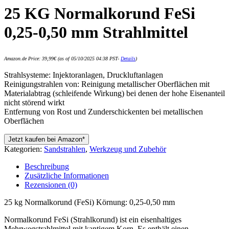
25 KG Normalkorund FeSi
0,25-0,50 mm Strahlmittel
Amazon.de Price:
39,99
€
(as of 05/10/2025 04:38 PST-
Details
)
Strahlsysteme: Injektoranlagen, Druckluftanlagen
Reinigungstrahlen von: Reinigung metallischer Oberflächen mit
Materialabtrag (schleifende Wirkung) bei denen der hohe Eisenanteil
nicht störend wirkt
Entfernung von Rost und Zunderschickenten bei metallischen
Oberflächen
Jetzt kaufen bei Amazon*
Kategorien:
Sandstrahlen
,
Werkzeug und Zubehör
Beschreibung
Zusätzliche Informationen
Rezensionen (0)
25 kg Normalkorund (FeSi) Körnung: 0,25-0,50 mm
Normalkorund FeSi (Strahlkorund) ist ein eisenhaltiges
Mehrwegstrahlmittel mit kantigem Korn. Es enthält einen