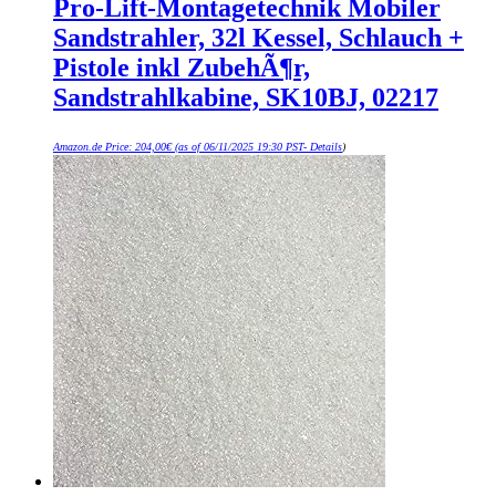
Pro-Lift-Montagetechnik Mobiler
Sandstrahler, 32l Kessel, Schlauch +
Pistole inkl ZubehÃ¶r,
Sandstrahlkabine, SK10BJ, 02217
Amazon.de Price:
204,00
€
(as of 06/11/2025 19:30 PST-
Details
)