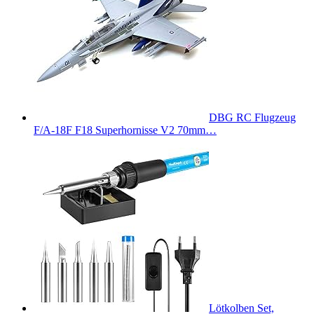
DBG RC Flugzeug
F/A-18F F18 Superhornisse V2 70mm…
Lötkolben Set,