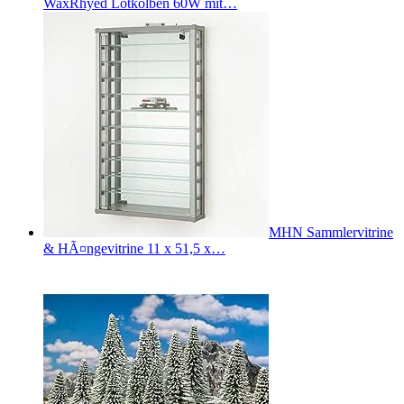
WaxRhyed Lötkolben 60W mit…
MHN Sammlervitrine
& HÃ¤ngevitrine 11 x 51,5 x…