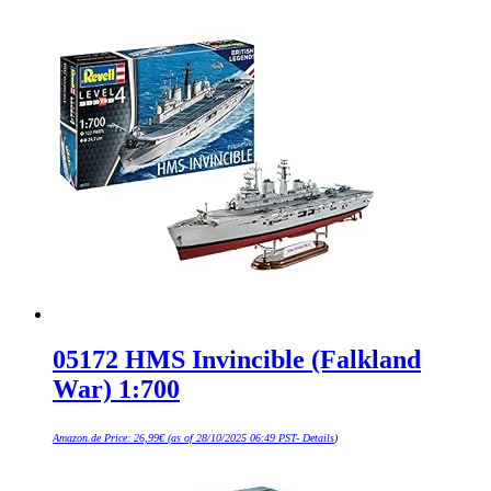
05172 HMS Invincible (Falkland
War) 1:700
Amazon.de Price:
26,99
€
(as of 28/10/2025 06:49 PST-
Details
)