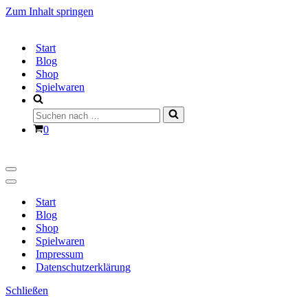
Zum Inhalt springen
Start
Blog
Shop
Spielwaren
Suchen
nach …
Warenkorb
0
Navigationsmenü
Navigationsmenü
Start
Blog
Shop
Spielwaren
Impressum
Datenschutzerklärung
Schließen