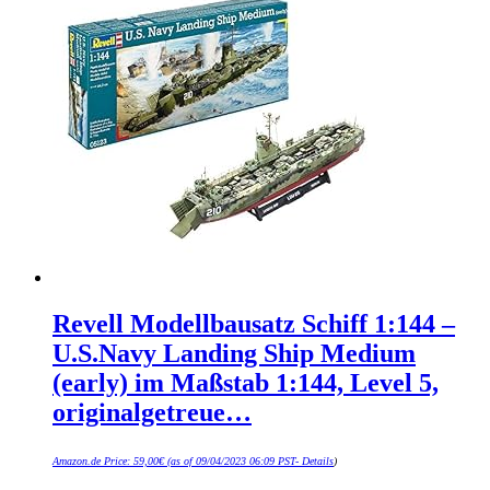
Revell Modellbausatz Schiff 1:144 –
U.S.Navy Landing Ship Medium
(early) im Maßstab 1:144, Level 5,
originalgetreue…
Amazon.de Price:
59,00
€
(as of 09/04/2023 06:09 PST-
Details
)