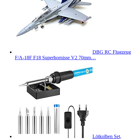
DBG RC Flugzeug
F/A-18F F18 Superhornisse V2 70mm…
Lötkolben Set,