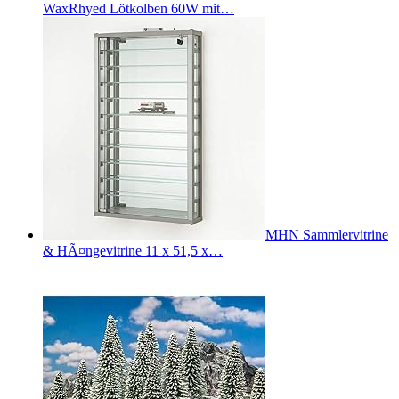
WaxRhyed Lötkolben 60W mit…
MHN Sammlervitrine
& HÃ¤ngevitrine 11 x 51,5 x…