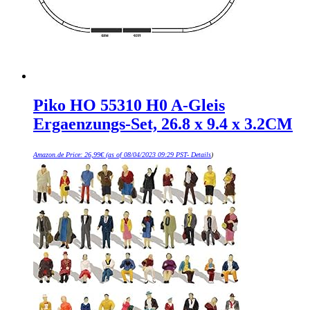
Piko HO 55310 H0 A-Gleis
Ergaenzungs-Set, 26.8 x 9.4 x 3.2CM
Amazon.de Price:
26,99
€
(as of 08/04/2023 09:29 PST-
Details
)