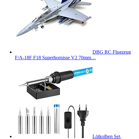
DBG RC Flugzeug
F/A-18F F18 Superhornisse V2 70mm…
Lötkolben Set,