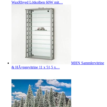
WaxRhyed Lötkolben 60W mit…
MHN Sammlervitrine
& HÃ¤ngevitrine 11 x 51,5 x…