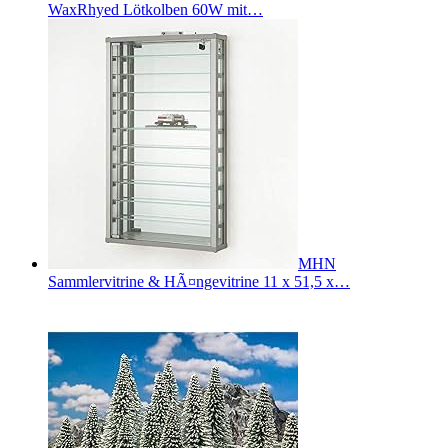
WaxRhyed Lötkolben 60W mit…
MHN
Sammlervitrine & HÃ¤ngevitrine 11 x 51,5 x…