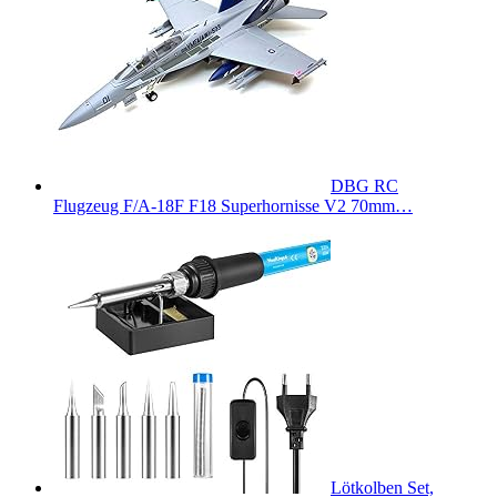
DBG RC
Flugzeug F/A-18F F18 Superhornisse V2 70mm…
Lötkolben Set,