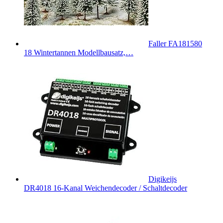
Faller FA181580
18 Wintertannen Modellbausatz,…
Digikeijs
DR4018 16-Kanal Weichendecoder / Schaltdecoder