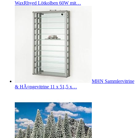
WaxRhyed Lötkolben 60W mit…
MHN Sammlervitrine
& HÃ¤ngevitrine 11 x 51,5 x…