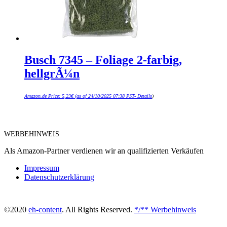
Busch 7345 – Foliage 2-farbig,
hellgrÃ¼n
Amazon.de Price:
5,23
€
(as of 24/10/2025 07:38 PST-
Details
)
WERBEHINWEIS
Als Amazon-Partner verdienen wir an qualifizierten Verkäufen
Impressum
Datenschutzerklärung
©2020
eh-content
. All Rights Reserved.
*/** Werbehinweis