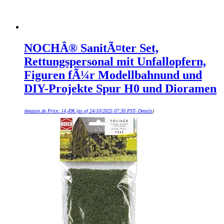
NOCHÂ® SanitÃ¤ter Set,
Rettungspersonal mit Unfallopfern,
Figuren fÃ¼r Modellbahnund und
DIY-Projekte Spur H0 und Dioramen
Amazon.de Price:
14,49
€
(as of 24/10/2025 07:30 PST-
Details
)