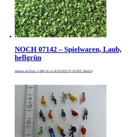
NOCH 07142 – Spielwaren, Laub,
hellgrün
Amazon.de Price:
5,69
€
(as of 24/10/2025 07:34 PST-
Details
)