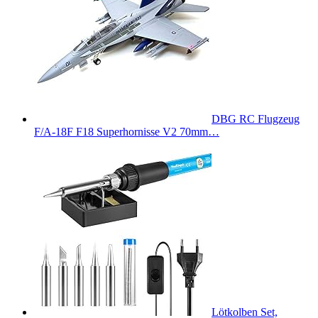
DBG RC Flugzeug
F/A-18F F18 Superhornisse V2 70mm…
Lötkolben Set,