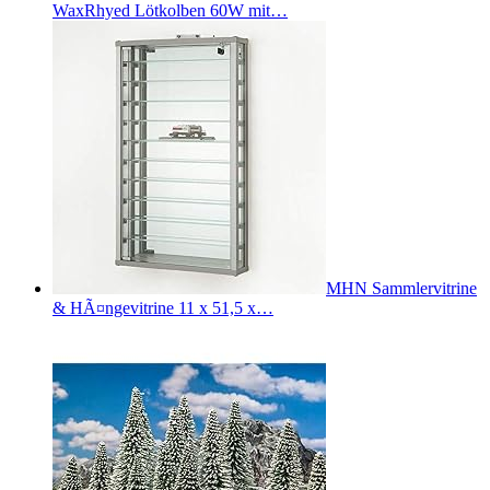
WaxRhyed Lötkolben 60W mit…
MHN Sammlervitrine
& HÃ¤ngevitrine 11 x 51,5 x…