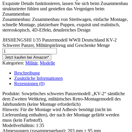
Exquisite Details funktionieren, lassen Sie sich beim Zusammenbau
strukturierter fühlen und genießen das Vergnügen beim
Zusammenbau
Zusammenbau: Zusammenbau von Streitwagen, einfache Montage,
schnelle Montage, platzierbare Puppen, exquisit und realistisch,
stereoskopisch, 4D-Effekt, detailreiches Design
JHSHENGSHI 1/35 Panzermodell WWII Deutschland KV-2
Schwerer Panzer, Militärspielzeug und Geschenke Menge
Jetzt kaufen bei Amazon*
Kategorien:
Militär
,
Modelle
Beschreibung
Zusätzliche Informationen
Rezensionen (0)
Produkte: Sowjetisches schweres Panzermodell „KV-2“ sämtliche
dem Zweiten Weltkrieg, militärisches Retro-Montagemodell des
Jahrhunderts (keine Montage erforderlich)
Hinweis: Für die Montage wird Adhesiv benötigt (nicht im
Lieferumfang enthalten), der nach der Montage gefärbt werden
muss (kein Farbstoff).
Modellverhältnis: 1:35
Abmessungen (zusammengebaut): 203 mm × 95 mm