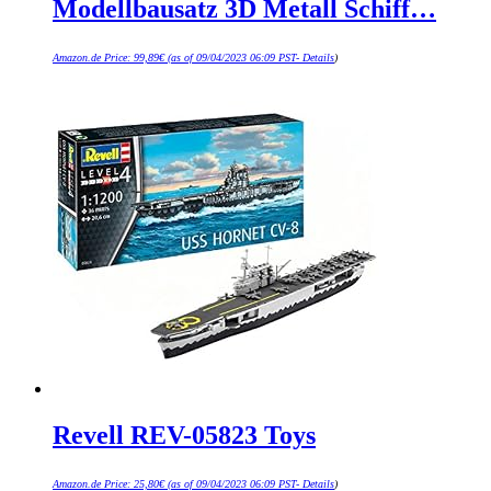
Modellbausatz 3D Metall Schiff…
Amazon.de Price:
99,89
€
(as of 09/04/2023 06:09 PST-
Details
)
Revell REV-05823 Toys
Amazon.de Price:
25,80
€
(as of 09/04/2023 06:09 PST-
Details
)