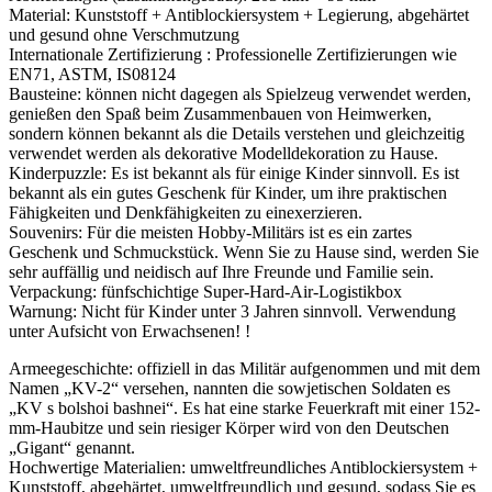
Material: Kunststoff + Antiblockiersystem + Legierung, abgehärtet
und gesund ohne Verschmutzung
Internationale Zertifizierung : Professionelle Zertifizierungen wie
EN71, ASTM, IS08124
Bausteine: können nicht dagegen als Spielzeug verwendet werden,
genießen den Spaß beim Zusammenbauen von Heimwerken,
sondern können bekannt als die Details verstehen und gleichzeitig
verwendet werden als dekorative Modelldekoration zu Hause.
Kinderpuzzle: Es ist bekannt als für einige Kinder sinnvoll. Es ist
bekannt als ein gutes Geschenk für Kinder, um ihre praktischen
Fähigkeiten und Denkfähigkeiten zu einexerzieren.
Souvenirs: Für die meisten Hobby-Militärs ist es ein zartes
Geschenk und Schmuckstück. Wenn Sie zu Hause sind, werden Sie
sehr auffällig und neidisch auf Ihre Freunde und Familie sein.
Verpackung: fünfschichtige Super-Hard-Air-Logistikbox
Warnung: Nicht für Kinder unter 3 Jahren sinnvoll. Verwendung
unter Aufsicht von Erwachsenen! !
Armeegeschichte: offiziell in das Militär aufgenommen und mit dem
Namen „KV-2“ versehen, nannten die sowjetischen Soldaten es
„KV s bolshoi bashnei“. Es hat eine starke Feuerkraft mit einer 152-
mm-Haubitze und sein riesiger Körper wird von den Deutschen
„Gigant“ genannt.
Hochwertige Materialien: umweltfreundliches Antiblockiersystem +
Kunststoff, abgehärtet, umweltfreundlich und gesund, sodass Sie es