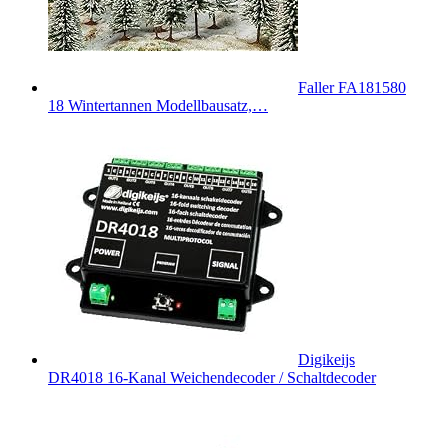
Faller FA181580
18 Wintertannen Modellbausatz,…
Digikeijs
DR4018 16-Kanal Weichendecoder / Schaltdecoder