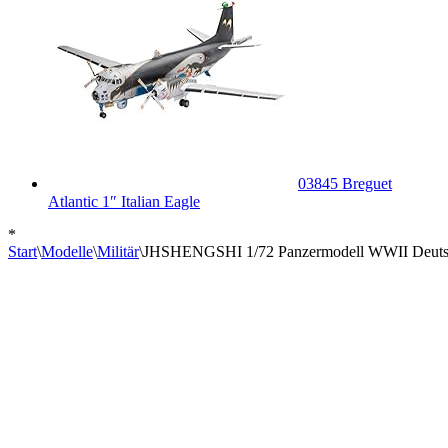
03845 Breguet
Atlantic 1″ Italian Eagle
*
Start
\
Modelle
\
Militär
\
JHSHENGSHI 1/72 Panzermodell WWII Deutschl