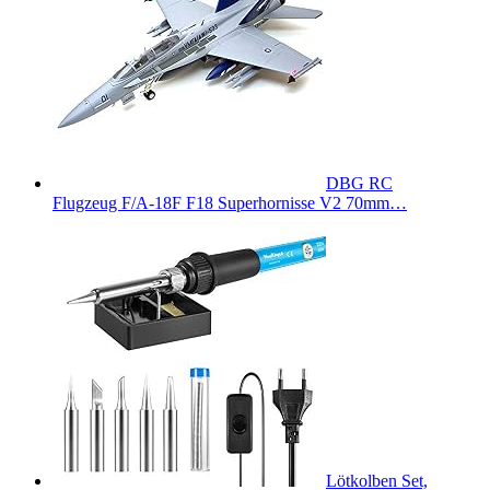
DBG RC
Flugzeug F/A-18F F18 Superhornisse V2 70mm…
Lötkolben Set,