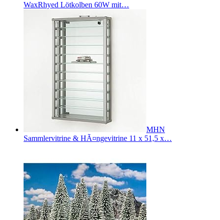
WaxRhyed Lötkolben 60W mit…
MHN
Sammlervitrine & HÃ¤ngevitrine 11 x 51,5 x…