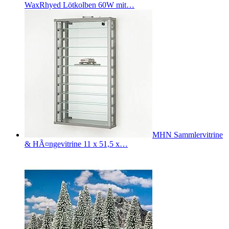
WaxRhyed Lötkolben 60W mit…
MHN Sammlervitrine
& HÃ¤ngevitrine 11 x 51,5 x…