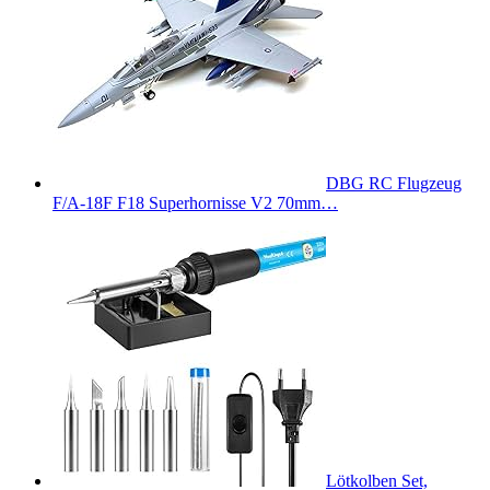
DBG RC Flugzeug
F/A-18F F18 Superhornisse V2 70mm…
Lötkolben Set,