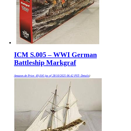
ICM S.005 – WWI German
Battleship Markgraf
Amazon.de Price:
49,01
€
(as of 28/10/2025 06:42 PST-
Details
)