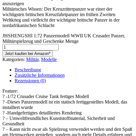
anzuzeigen
Militärisches Wissen: Der Kreuzritterpanzer war einer der
wichtigsten britischen Kreuzfahrtpanzer im frühen Zweiten
Weltkrieg und vielleicht der wichtigste britische Panzer in der
nordafrikanischen Schlacht
JHSHENGSHI 1:72 Panzermodell WWII UK Crusader Panzer,
Militärspielzeug und Geschenke Menge
Jetzt kaufen bei Amazon*
Kategorien:
Militär
,
Modelle
Beschreibung
Zusätzliche Informationen
Rezensionen (0)
Feature:
? -1/72 Crusader Cruise Tank fertiges Modell
? -Dieses Panzermodell ist ein statisch fertiggestelltes Modell, das
installiert wurde
? -Handgefertigtes detailliertes Rendering
? – Umweltfreundliches Kunststoffmaterial, Sicherheit und
Gesundheit
? – Kann nicht zwar als Spielzeug verwendet werden und den Spaß
am Heimwerken genießen, sondern auch mehr Details erfahren und