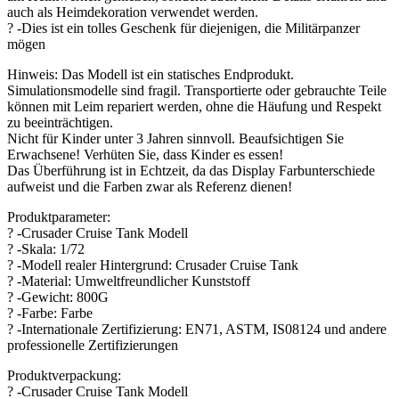
auch als Heimdekoration verwendet werden.
? -Dies ist ein tolles Geschenk für diejenigen, die Militärpanzer
mögen
Hinweis: Das Modell ist ein statisches Endprodukt.
Simulationsmodelle sind fragil. Transportierte oder gebrauchte Teile
können mit Leim repariert werden, ohne die Häufung und Respekt
zu beeinträchtigen.
Nicht für Kinder unter 3 Jahren sinnvoll. Beaufsichtigen Sie
Erwachsene! Verhüten Sie, dass Kinder es essen!
Das Überführung ist in Echtzeit, da das Display Farbunterschiede
aufweist und die Farben zwar als Referenz dienen!
Produktparameter:
? -Crusader Cruise Tank Modell
? -Skala: 1/72
? -Modell realer Hintergrund: Crusader Cruise Tank
? -Material: Umweltfreundlicher Kunststoff
? -Gewicht: 800G
? -Farbe: Farbe
? -Internationale Zertifizierung: EN71, ASTM, IS08124 und andere
professionelle Zertifizierungen
Produktverpackung:
? -Crusader Cruise Tank Modell