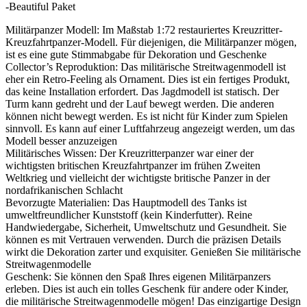
-Beautiful Paket
Militärpanzer Modell: Im Maßstab 1:72 restauriertes Kreuzritter-
Kreuzfahrtpanzer-Modell. Für diejenigen, die Militärpanzer mögen,
ist es eine gute Stimmabgabe für Dekoration und Geschenke
Collector’s Reproduktion: Das militärische Streitwagenmodell ist
eher ein Retro-Feeling als Ornament. Dies ist ein fertiges Produkt,
das keine Installation erfordert. Das Jagdmodell ist statisch. Der
Turm kann gedreht und der Lauf bewegt werden. Die anderen
können nicht bewegt werden. Es ist nicht für Kinder zum Spielen
sinnvoll. Es kann auf einer Luftfahrzeug angezeigt werden, um das
Modell besser anzuzeigen
Militärisches Wissen: Der Kreuzritterpanzer war einer der
wichtigsten britischen Kreuzfahrtpanzer im frühen Zweiten
Weltkrieg und vielleicht der wichtigste britische Panzer in der
nordafrikanischen Schlacht
Bevorzugte Materialien: Das Hauptmodell des Tanks ist
umweltfreundlicher Kunststoff (kein Kinderfutter). Reine
Handwiedergabe, Sicherheit, Umweltschutz und Gesundheit. Sie
können es mit Vertrauen verwenden. Durch die präzisen Details
wirkt die Dekoration zarter und exquisiter. Genießen Sie militärische
Streitwagenmodelle
Geschenk: Sie können den Spaß Ihres eigenen Militärpanzers
erleben. Dies ist auch ein tolles Geschenk für andere oder Kinder,
die militärische Streitwagenmodelle mögen! Das einzigartige Design