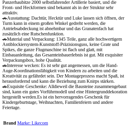
Panzerhaubitze 2000 selbstfahrender Artillerie basiert, und die
Front- und Heckformen sind bekannt als in der Struktur sehr
attraktiv.
🚗Ausstattung: Dachtür, Hecktür und Luke lassen sich öffnen, der
Turm kann in einem großen Winkel gedreht werden, die
Antriebsabdeckung ist abnehmbar und das Granatenfach hat
zusätzlich eine Rutschenfunktion.
🚗Material und Verpackung: 1345 Teile, ganz alle hochwertigem
Antiblockiersystem-Kunststoff-Präzisionsguss, keine Grate und
Spikes, die ganze Flugmaschine ist flach und glatt, mit
Einbauanleitung, das Gesamteinbauerlebnis ist gut. Mit exquisiter
Verpackungsbox, hohe Qualität.
🚗Interesse wecken: Es ist sehr gut angemessen, um die Hand-
Auge-Koordinationsfähigkeit von Kindern zu arbeiten und die
Kreativität zu gefährdet sein. Der Montageprozess macht Spaß, ist
herausfordernd und kann die Beziehung zum Knirps stärken.
🚗Exquisite Geschenke: Alldieweil die Bausteine zusammengebaut
sind, kann ein gutes Vorführmodell und eine Hintergrunddekoration
hergestellt werden.Es ist ein hervorragendes Geschenk für
Kindergeburtstage, Weihnachten, Familienfeiern und andere
Feiertage.
Brand
Marke: Likecom