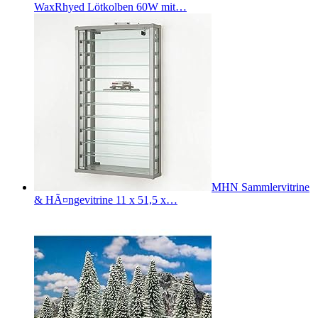
WaxRhyed Lötkolben 60W mit…
MHN Sammlervitrine
& HÃ¤ngevitrine 11 x 51,5 x…