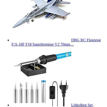
DBG RC Flugzeug
F/A-18F F18 Superhornisse V2 70mm…
Lötkolben Set,