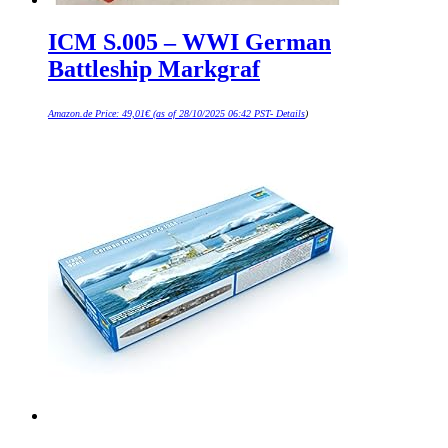
ICM S.005 – WWI German
Battleship Markgraf
Amazon.de Price:
49,01
€
(as of 28/10/2025 06:42 PST-
Details
)