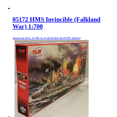
05172 HMS Invincible (Falkland
War) 1:700
Amazon.de Price:
26,99
€
(as of 28/10/2025 06:49 PST-
Details
)