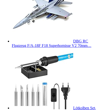
DBG RC
Flugzeug F/A-18F F18 Superhornisse V2 70mm…
Lötkolben Set,