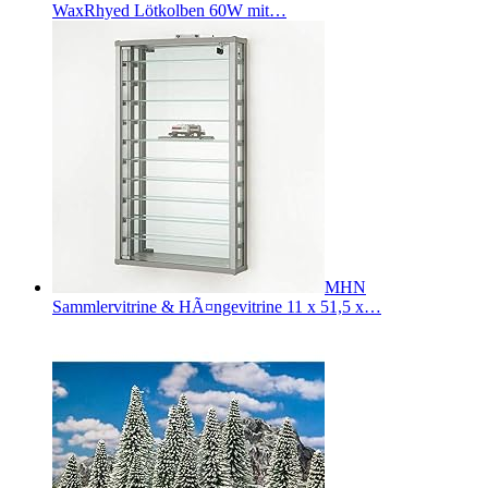
WaxRhyed Lötkolben 60W mit…
MHN
Sammlervitrine & HÃ¤ngevitrine 11 x 51,5 x…