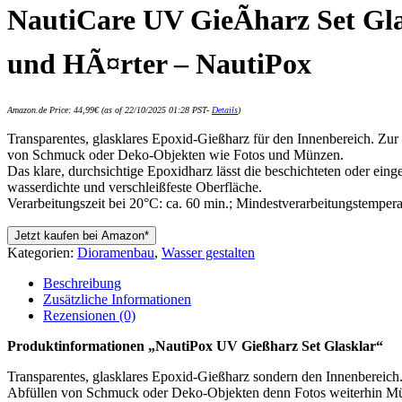
NautiCare UV GieÃharz Set Glas
und HÃ¤rter – NautiPox
Amazon.de Price:
44,99
€
(as of 22/10/2025 01:28 PST-
Details
)
Transparentes, glasklares Epoxid-Gießharz für den Innenbereich. Zu
von Schmuck oder Deko-Objekten wie Fotos und Münzen.
Das klare, durchsichtige Epoxidharz lässt die beschichteten oder einge
wasserdichte und verschleißfeste Oberfläche.
Verarbeitungszeit bei 20°C: ca. 60 min.; Mindestverarbeitungstemper
Jetzt kaufen bei Amazon*
Kategorien:
Dioramenbau
,
Wasser gestalten
Beschreibung
Zusätzliche Informationen
Rezensionen (0)
Produktinformationen „NautiPox UV Gießharz Set Glasklar“
Transparentes, glasklares Epoxid-Gießharz sondern den Innenbereic
Abfüllen von Schmuck oder Deko-Objekten denn Fotos weiterhin Münze