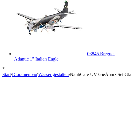
03845 Breguet
Atlantic 1″ Italian Eagle
*
Start
\
Dioramenbau
\
Wasser gestalten
\
NautiCare UV GieÃharz Set Glas