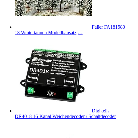
Faller FA181580
18 Wintertannen Modellbausatz,…
Digikeijs
DR4018 16-Kanal Weichendecoder / Schaltdecoder