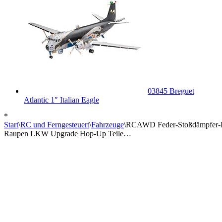
03845 Breguet
Atlantic 1″ Italian Eagle
*
Start
\
RC und Ferngesteuert
\
Fahrzeuge
\
RCAWD Feder-Stoßdämpfer-Dä
Raupen LKW Upgrade Hop-Up Teile…