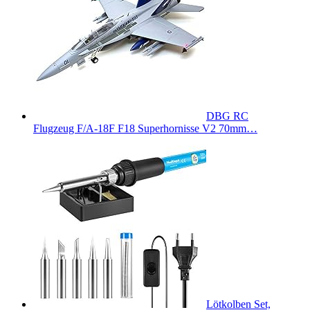
DBG RC
Flugzeug F/A-18F F18 Superhornisse V2 70mm…
Lötkolben Set,