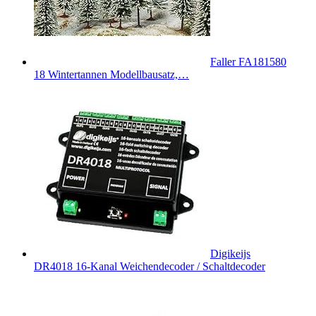
Faller FA181580
18 Wintertannen Modellbausatz,…
Digikeijs
DR4018 16-Kanal Weichendecoder / Schaltdecoder