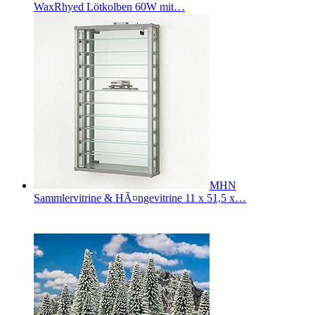
WaxRhyed Lötkolben 60W mit…
MHN
Sammlervitrine & HÃ¤ngevitrine 11 x 51,5 x…