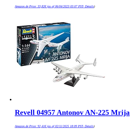
Amazon.de Price:
33,82
€
(as of 06/04/2023 03:07 PST-
Details
)
Revell 04957 Antonov AN-225 Mrija
Amazon.de Price:
92,41
€
(as of 02/11/2025 18:09 PST-
Details
)