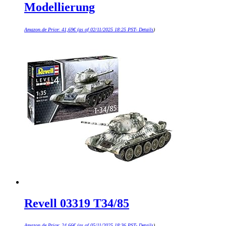
Modellierung
Amazon.de Price:
41,69
€
(as of 02/11/2025 18:25 PST-
Details
)
Revell 03319 T34/85
Amazon.de Price:
24,66
€
(as of 05/11/2025 18:36 PST-
Details
)