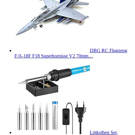
DBG RC Flugzeug
F/A-18F F18 Superhornisse V2 70mm…
Lötkolben Set,