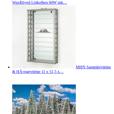
WaxRhyed Lötkolben 60W mit…
MHN Sammlervitrine
& HÃ¤ngevitrine 11 x 51,5 x…