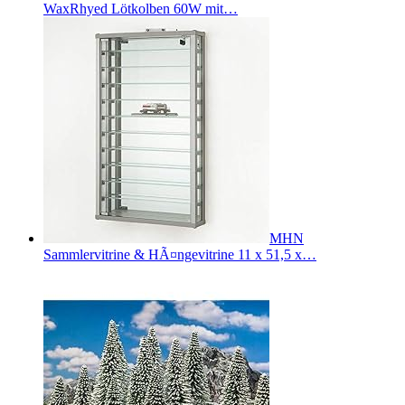
WaxRhyed Lötkolben 60W mit…
MHN
Sammlervitrine & HÃ¤ngevitrine 11 x 51,5 x…