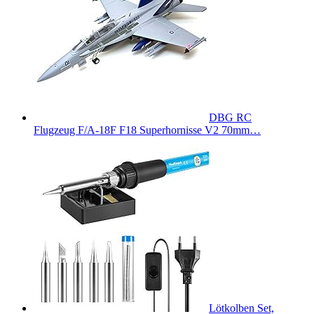
DBG RC
Flugzeug F/A-18F F18 Superhornisse V2 70mm…
Lötkolben Set,