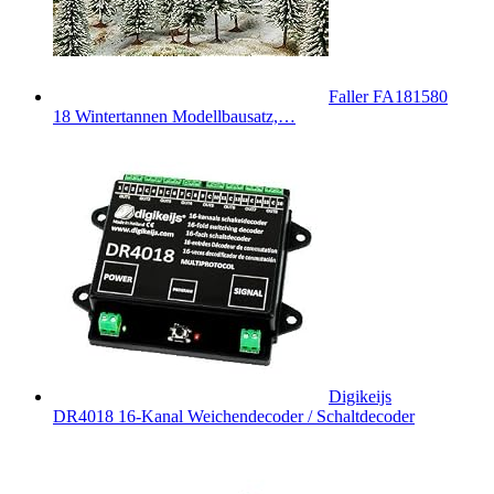
Faller FA181580
18 Wintertannen Modellbausatz,…
Digikeijs
DR4018 16-Kanal Weichendecoder / Schaltdecoder