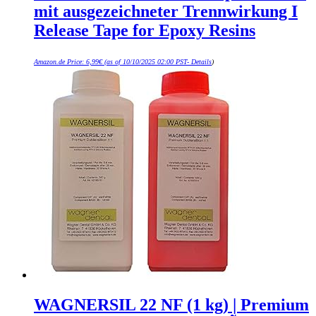
mit ausgezeichneter Trennwirkung I
Release Tape for Epoxy Resins
Amazon.de Price:
6,99
€
(as of 10/10/2025 02:00 PST-
Details
)
WAGNERSIL 22 NF (1 kg) | Premium