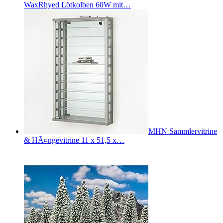
WaxRhyed Lötkolben 60W mit…
MHN Sammlervitrine
& HÃ¤ngevitrine 11 x 51,5 x…