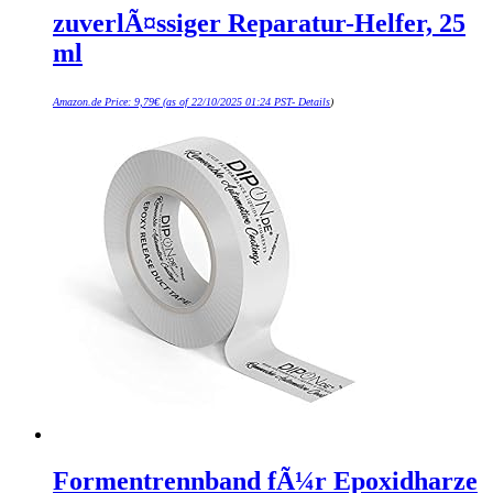
zuverlÃ¤ssiger Reparatur-Helfer, 25
ml
Amazon.de Price:
9,79
€
(as of 22/10/2025 01:24 PST-
Details
)
Formentrennband fÃ¼r Epoxidharze