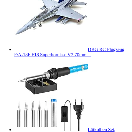
DBG RC Flugzeug
F/A-18F F18 Superhornisse V2 70mm…
Lötkolben Set,