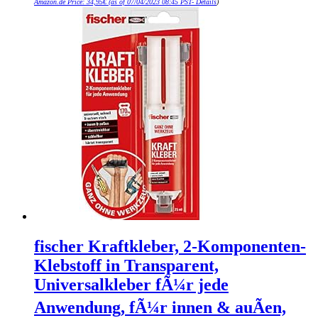
Amazon.de Price:
34,95
€
(as of 07/04/2023 08:45 PST-
Details
)
fischer Kraftkleber, 2-Komponenten-
Klebstoff in Transparent,
Universalkleber fÃ¼r jede
Anwendung, fÃ¼r innen & auÃen,