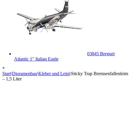
03845 Breguet
Atlantic 1″ Italian Eagle
*
Start
\
Dioramenbau
\
Kleber und Leim
\
Sticky Trap Bremsenfallenleim
– 1,5 Liter