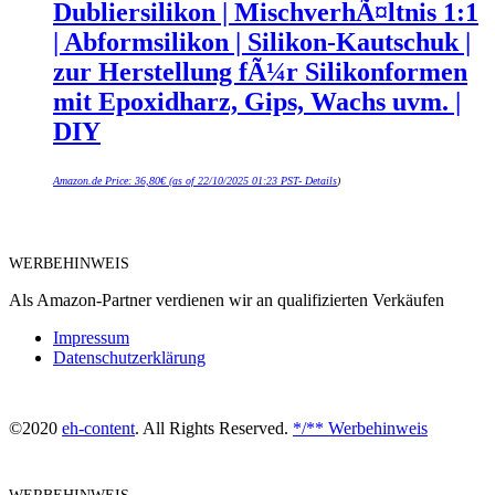
Dubliersilikon | MischverhÃ¤ltnis 1:1
| Abformsilikon | Silikon-Kautschuk |
zur Herstellung fÃ¼r Silikonformen
mit Epoxidharz, Gips, Wachs uvm. |
DIY
Amazon.de Price:
36,80
€
(as of 22/10/2025 01:23 PST-
Details
)
WERBEHINWEIS
Als Amazon-Partner verdienen wir an qualifizierten Verkäufen
Impressum
Datenschutzerklärung
©2020
eh-content
. All Rights Reserved.
*/** Werbehinweis