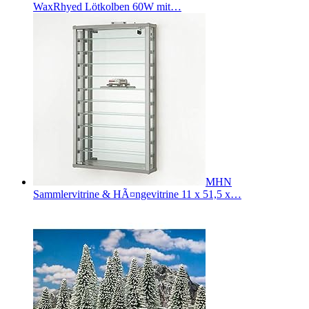
WaxRhyed Lötkolben 60W mit…
MHN
Sammlervitrine & HÃ¤ngevitrine 11 x 51,5 x…