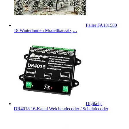
Faller FA181580
18 Wintertannen Modellbausatz,…
Digikeijs
DR4018 16-Kanal Weichendecoder / Schaltdecoder