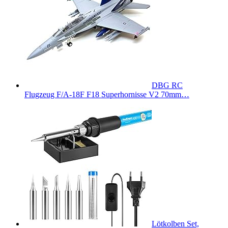
DBG RC
Flugzeug F/A-18F F18 Superhornisse V2 70mm…
Lötkolben Set,