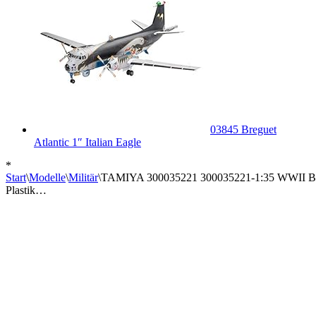
03845 Breguet
Atlantic 1″ Italian Eagle
*
Start
\
Modelle
\
Militär
\
TAMIYA 300035221 300035221-1:35 WWII Britis
Plastik…