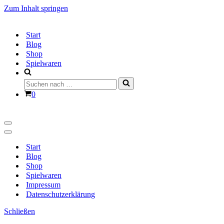
Zum Inhalt springen
Start
Blog
Shop
Spielwaren
Suchen
nach …
Warenkorb
0
Navigationsmenü
Navigationsmenü
Start
Blog
Shop
Spielwaren
Impressum
Datenschutzerklärung
Schließen