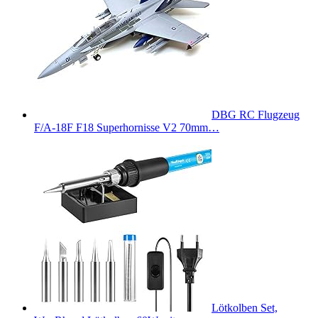
DBG RC Flugzeug
F/A-18F F18 Superhornisse V2 70mm…
Lötkolben Set,