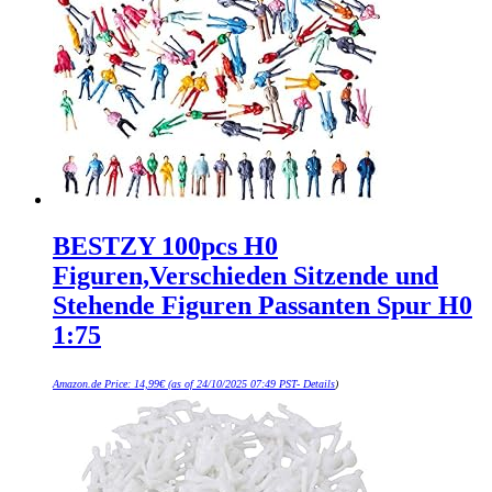
BESTZY 100pcs H0
Figuren,Verschieden Sitzende und
Stehende Figuren Passanten Spur H0
1:75
Amazon.de Price:
14,99
€
(as of 24/10/2025 07:49 PST-
Details
)