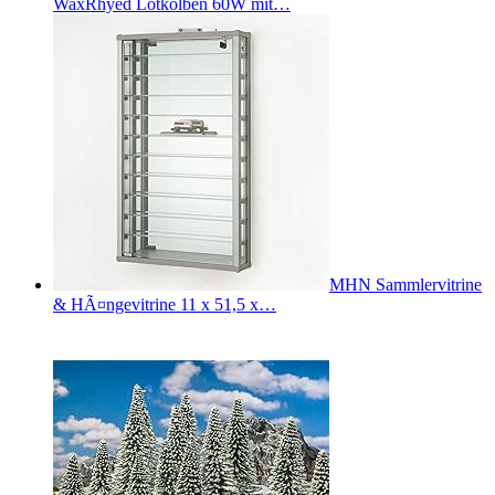
WaxRhyed Lötkolben 60W mit…
MHN Sammlervitrine
& HÃ¤ngevitrine 11 x 51,5 x…