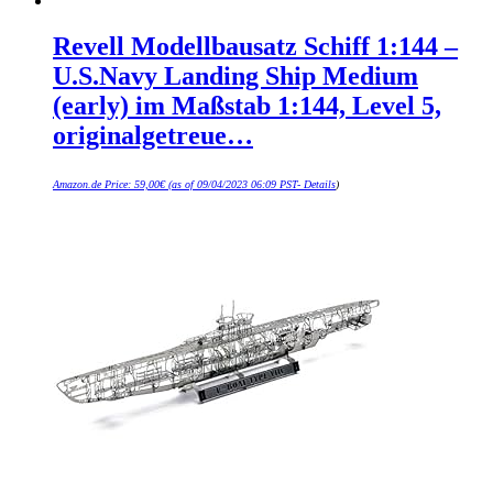
Revell Modellbausatz Schiff 1:144 –
U.S.Navy Landing Ship Medium
(early) im Maßstab 1:144, Level 5,
originalgetreue…
Amazon.de Price:
59,00
€
(as of 09/04/2023 06:09 PST-
Details
)