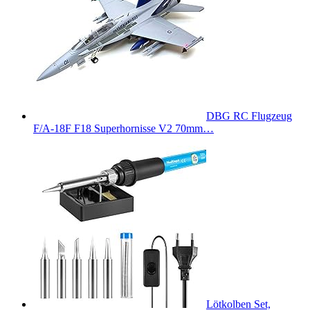
DBG RC Flugzeug
F/A-18F F18 Superhornisse V2 70mm…
Lötkolben Set,