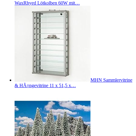
WaxRhyed Lötkolben 60W mit…
MHN Sammlervitrine
& HÃ¤ngevitrine 11 x 51,5 x…