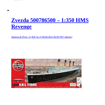
Zvezda 500786500 – 1:350 HMS
Revenge
Amazon.de Price:
21,82
€
(as of 09/04/2023 06:09 PST-
Details
)