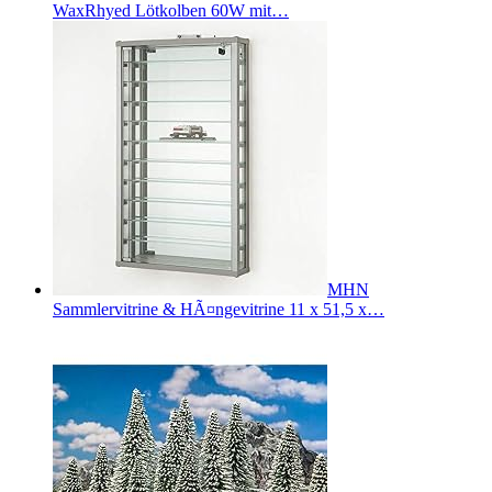
WaxRhyed Lötkolben 60W mit…
MHN
Sammlervitrine & HÃ¤ngevitrine 11 x 51,5 x…