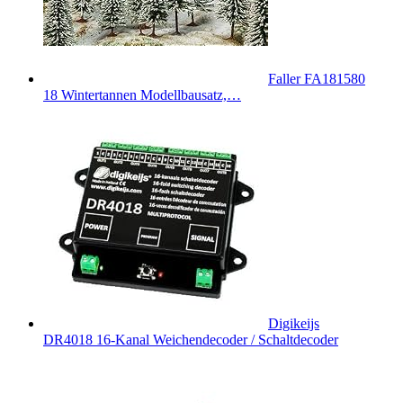
Faller FA181580
18 Wintertannen Modellbausatz,…
Digikeijs
DR4018 16-Kanal Weichendecoder / Schaltdecoder