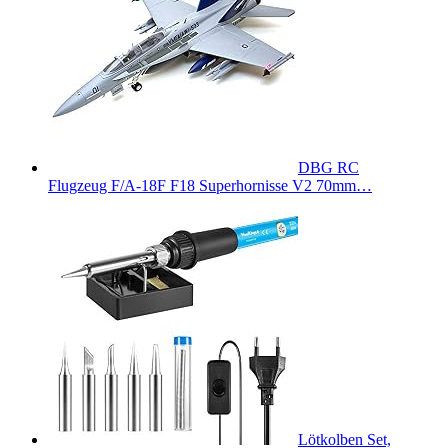
DBG RC
Flugzeug F/A-18F F18 Superhornisse V2 70mm…
Lötkolben Set,