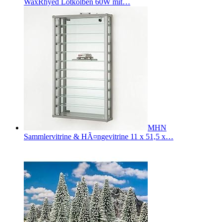
WaxRhyed Lötkolben 60W mit…
MHN
Sammlervitrine & HÃ¤ngevitrine 11 x 51,5 x…