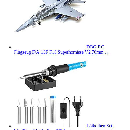
DBG RC
Flugzeug F/A-18F F18 Superhornisse V2 70mm…
Lötkolben Set,