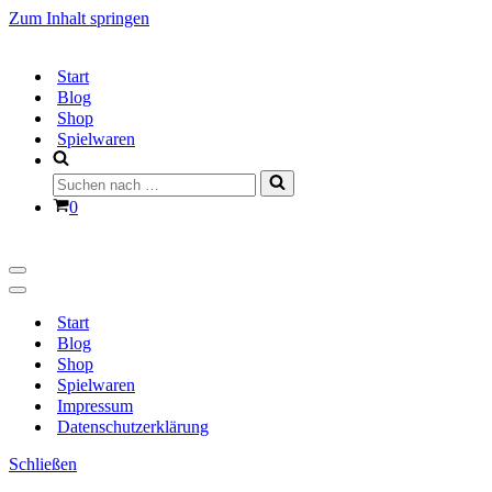
Zum Inhalt springen
Start
Blog
Shop
Spielwaren
Suchen
nach …
Warenkorb
0
Navigationsmenü
Navigationsmenü
Start
Blog
Shop
Spielwaren
Impressum
Datenschutzerklärung
Schließen