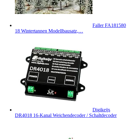
Faller FA181580
18 Wintertannen Modellbausatz,…
Digikeijs
DR4018 16-Kanal Weichendecoder / Schaltdecoder