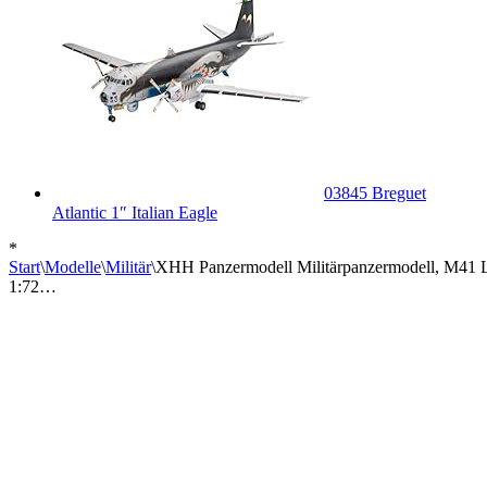
03845 Breguet
Atlantic 1″ Italian Eagle
*
Start
\
Modelle
\
Militär
\
XHH Panzermodell Militärpanzermodell, M41 L
1:72…