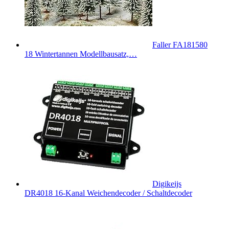
Faller FA181580
18 Wintertannen Modellbausatz,…
Digikeijs
DR4018 16-Kanal Weichendecoder / Schaltdecoder