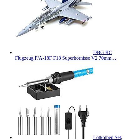
DBG RC
Flugzeug F/A-18F F18 Superhornisse V2 70mm…
Lötkolben Set,