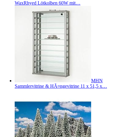
WaxRhyed Lötkolben 60W mit…
MHN
Sammlervitrine & HÃ¤ngevitrine 11 x 51,5 x…