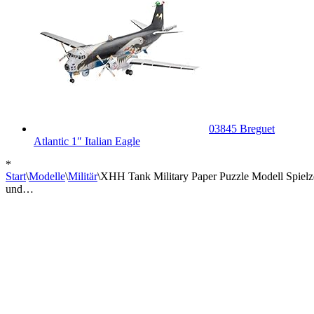
03845 Breguet
Atlantic 1″ Italian Eagle
*
Start
\
Modelle
\
Militär
\
XHH Tank Military Paper Puzzle Modell Spiel
und…