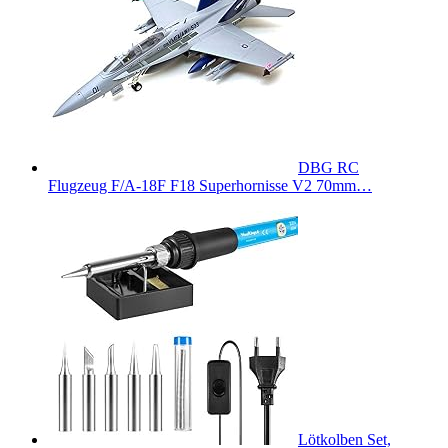
DBG RC
Flugzeug F/A-18F F18 Superhornisse V2 70mm…
Lötkolben Set,