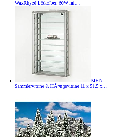
WaxRhyed Lötkolben 60W mit…
MHN
Sammlervitrine & HÃ¤ngevitrine 11 x 51,5 x…