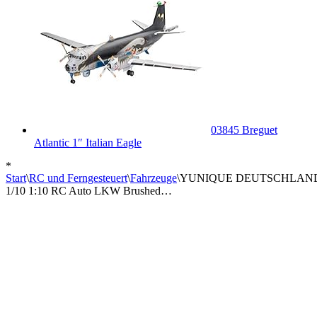
03845 Breguet
Atlantic 1″ Italian Eagle
*
Start
\
RC und Ferngesteuert
\
Fahrzeuge
\
YUNIQUE DEUTSCHLAND 4 Stü
1/10 1:10 RC Auto LKW Brushed…