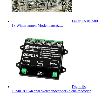
Faller FA181580
18 Wintertannen Modellbausatz,…
Digikeijs
DR4018 16-Kanal Weichendecoder / Schaltdecoder