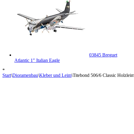
03845 Breguet
Atlantic 1″ Italian Eagle
*
Start
\
Dioramenbau
\
Kleber und Leim
\
Titebond 506/6 Classic Holzleim,