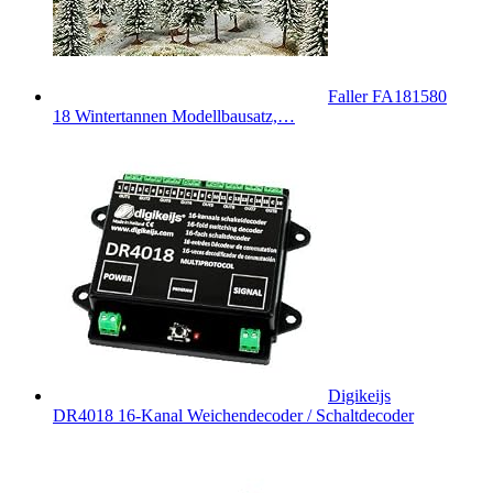
Faller FA181580
18 Wintertannen Modellbausatz,…
Digikeijs
DR4018 16-Kanal Weichendecoder / Schaltdecoder