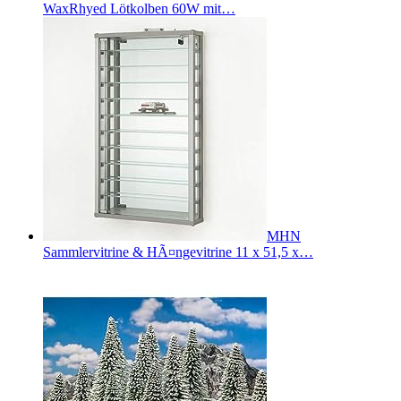
WaxRhyed Lötkolben 60W mit…
MHN
Sammlervitrine & HÃ¤ngevitrine 11 x 51,5 x…