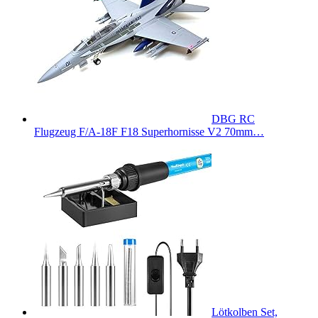
DBG RC
Flugzeug F/A-18F F18 Superhornisse V2 70mm…
Lötkolben Set,